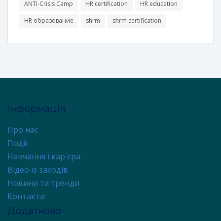
ANTI-Crisis Camp
HR certification
HR education
HR образование
shrm
shrm certification
Інформація
Про нас
Події
Навчання і кар`єра
Відео із заходів
Новини та тренди
Контакти
Додатково