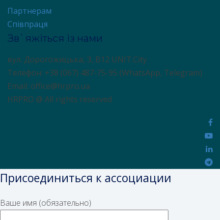
Партнерам
Співпраця
Зв`яжіться із нами
вул. Дорогожицька, 3, В12 UNIT.City
Телефон: +38 (067) 487-75-95 (WhatsApp, Telegram)
Email: office@hrpro.ua
HRPRO @ All rights reserved
Присоединиться к ассоциации
Ваше имя (обязательно)