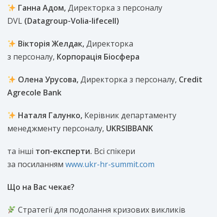
Ганна Адом,
Директорка з персоналу
DVL
(Datagroup-Volia-lifecell)
Вікторія Желдак,
Директорка
з персоналу,
Корпорація Біосфера
Олена Урусова,
Директорка з персоналу,
Credit
Agrecole Bank
Наталя Галунко,
Керівник департаменту
менеджменту персоналу,
UKRSIBBANK
та інші
топ-експерти.
Всі спікери
за посиланням
www.ukr-hr-summit.com
Що на Вас чекає?
Стратегії для подолання кризових викликів