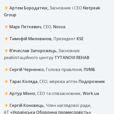
Артем Бородатюк,
Засновник і СЕО
Netpeak
Group
Марк Петкевич,
CEO,
Novus
Тимофій Милованов,
Президент
KSE
В’ячеслав Запорожець,
Засновник
реабілітаційного центру
TYTANOVI REHAB
Сергій Черненко
, Голова правління,
ПУМБ
Тарас Коляда,
СЕО, мережа аптек
Подорожник
Артур Міхно,
CEO та співзасновник,
Work.ua
Сергій Коновець
, Член наглядової ради,
АТ
«Українська Оборонна промисловість»