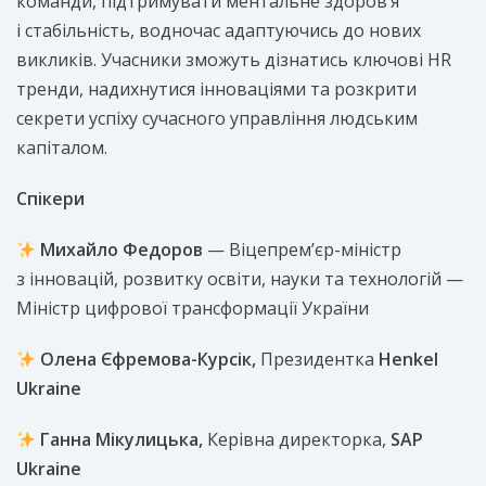
команди, підтримувати ментальне здоров’я
і стабільність, водночас адаптуючись до нових
викликів. Учасники зможуть дізнатись ключові HR
тренди, надихнутися інноваціями та розкрити
секрети успіху сучасного управління людським
капіталом.
Спікери
Михайло Федоров
— Віцепрем’єр-міністр
з інновацій, розвитку освіти, науки та технологій —
Міністр цифрової трансформації України
Олена Єфремова-Курсік,
Президентка
Henkel
Ukraine
Ганна Мікулицька,
Керівна директорка,
SAP
Ukraine