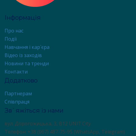
Інформація
Про нас
Події
Навчання і кар`єра
Відео із заходів
Новини та тренди
Контакти
Додатково
Партнерам
Співпраця
Зв`яжіться із нами
вул. Дорогожицька, 3, В12 UNIT.City
Телефон: +38 (067) 487-75-95 (WhatsApp, Telegram)