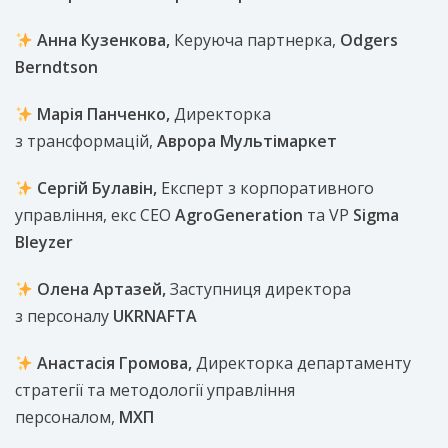
Анна Кузенкова,
Керуюча партнерка,
Odgers
Berndtson
Марія Панченко,
Директорка
з трансформацій,
Аврора Мультімаркет
Сергій Булавін,
Експерт з корпоративного
управління, екс CEO
AgroGeneration
та VP
Sigma
Bleyzer
Олена Артазей,
Заступниця директора
з персоналу
UKRNAFTA
Анастасія Громова,
Директорка департаменту
стратегії та методології управління
персоналом,
МХП